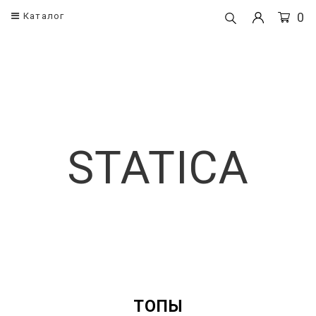
0
Каталог
Одежда
Корсеты
Корсеты
Поясные кор
Платья
Корсеты
STATICA
Рубашки и блузы
Брюки
Юбки
ТОПЫ
Топы