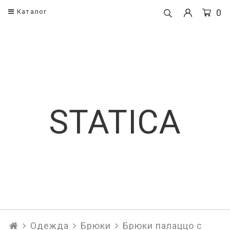
0
Каталог
Одежда
Корсеты
Корсеты
Поясные кор
Платья
Корсеты
STATICA
Рубашки и блузы
Брюки
Юбки
Топы
Одежда
Брюки
Брюки палаццо c