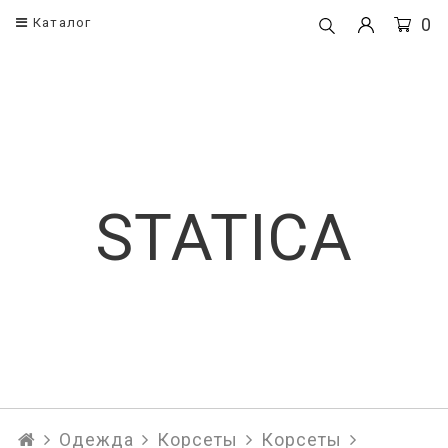
0
Каталог
Одежда
Корсеты
Корсеты
Поясные кор
Платья
Корсеты
STATICA
Рубашки и блузы
Брюки
Юбки
Топы
Одежда
Корсеты
Корсеты