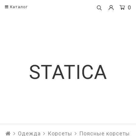
0
Каталог
Одежда
Корсеты
Корсеты
Поясные кор
Платья
Корсеты
STATICA
Рубашки и блузы
Брюки
Юбки
Топы
Одежда
Корсеты
Поясные корсеты