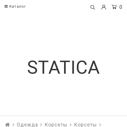
0
Каталог
Одежда
Корсеты
Корсеты
Поясные кор
Платья
Корсеты
STATICA
Рубашки и блузы
Брюки
Юбки
Топы
Одежда
Корсеты
Корсеты