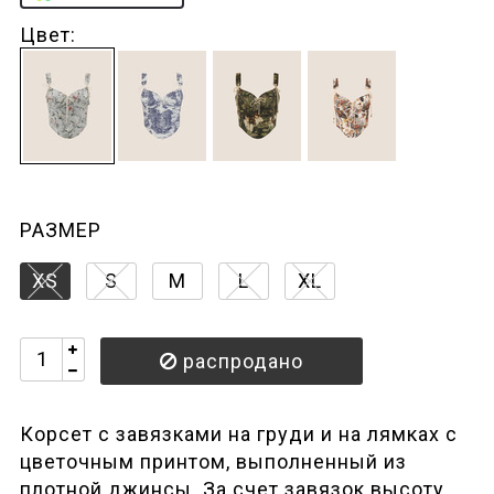
Цвет:
РАЗМЕР
XS
S
M
L
XL
распродано
Корсет с завязками на груди и на лямках с
цветочным принтом, выполненный из
плотной джинсы. За счет завязок высоту