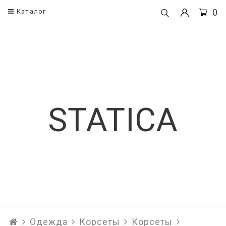
0
Каталог
Одежда
Корсеты
Корсеты
Поясные кор
Платья
Корсеты
STATICA
Рубашки и блузы
Брюки
Юбки
Топы
Одежда
Корсеты
Корсеты