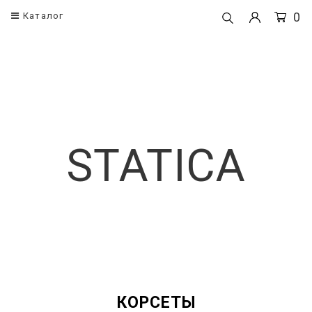
0
Каталог
Одежда
Корсеты
Корсеты
Поясные кор
Платья
Корсеты
STATICA
Рубашки и блузы
Брюки
Юбки
КОРСЕТЫ
Топы